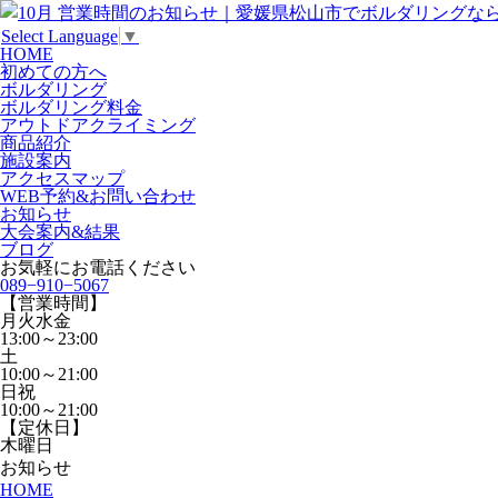
Select Language
▼
HOME
初めての方へ
ボルダリング
ボルダリング料金
アウトドアクライミング
商品紹介
施設案内
アクセスマップ
WEB予約&お問い合わせ
お知らせ
大会案内&結果
ブログ
お気軽にお電話ください
089−910−5067
【営業時間】
月火水金
13:00～23:00
土
10:00～21:00
日祝
10:00～21:00
【定休日】
木曜日
お知らせ
HOME