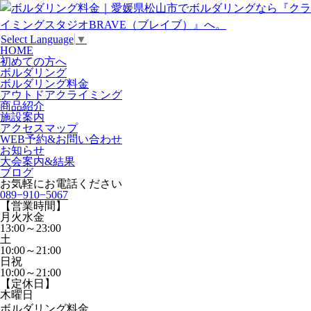
Select Language
▼
HOME
初めての方へ
ボルダリング
ボルダリング料金
アウトドアクライミング
商品紹介
施設案内
アクセスマップ
WEB予約&お問い合わせ
お知らせ
大会案内&結果
ブログ
お気軽にお電話ください
089−910−5067
【営業時間】
月火水金
13:00～23:00
土
10:00～21:00
日祝
10:00～21:00
【定休日】
木曜日
ボルダリング料金