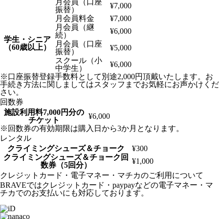
月会員（口座
¥7,000
振替）
月会員料金
¥7,000
月会員（継
¥6,000
続）
学生・シニア
月会員（口座
（60歳以上）
¥5,000
振替）
スクール（小
¥6,000
中学生）
※口座振替登録手数料として別途2,000円頂戴いたします。お
手続き方法に関しましてはスタッフまでお気軽にお声かけくだ
さい。
回数券
施設利用料7,000円分の
¥6,000
チケット
※回数券の有効期限は購入日から3か月となります。
レンタル
クライミングシューズ＆チョーク
¥300
クライミングシューズ＆チョーク回
¥1,000
数券（5回分）
クレジットカード・電子マネー・マチカのご利用について
BRAVEではクレジットカード・paypayなどの電子マネー・マ
チカでのお支払いにも対応しております。