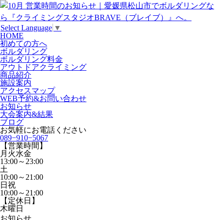
Select Language
▼
HOME
初めての方へ
ボルダリング
ボルダリング料金
アウトドアクライミング
商品紹介
施設案内
アクセスマップ
WEB予約&お問い合わせ
お知らせ
大会案内&結果
ブログ
お気軽にお電話ください
089−910−5067
【営業時間】
月火水金
13:00～23:00
土
10:00～21:00
日祝
10:00～21:00
【定休日】
木曜日
お知らせ