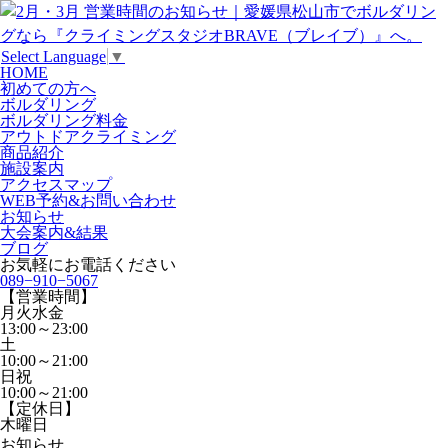
Select Language
▼
HOME
初めての方へ
ボルダリング
ボルダリング料金
アウトドアクライミング
商品紹介
施設案内
アクセスマップ
WEB予約&お問い合わせ
お知らせ
大会案内&結果
ブログ
お気軽にお電話ください
089−910−5067
【営業時間】
月火水金
13:00～23:00
土
10:00～21:00
日祝
10:00～21:00
【定休日】
木曜日
お知らせ