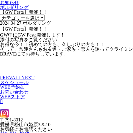
お知らせ
ボルダリング
【GW Festa】開催！！
2024.04.27
ボルダリング
【GW Festa】開催！！
GW中にGW Festa開催します！
添付の写真をご覧ください
お得な今！！初めての方も、久しぶりの方も！！
そして、常連さんもお友達・ご家族・恋人を誘ってクライミン
BRAVEにてお待ちしています。
PREV
ALL
NEXT
スケジュール
WEB予約&
お問い合わせ
WEBストア
〒791-8012
愛媛県松山市姫原3-9-10
お気軽にお電話ください