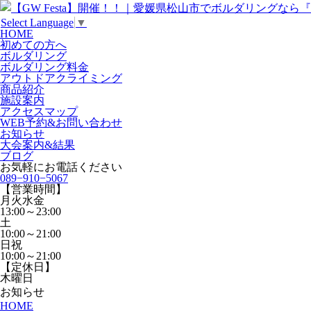
Select Language
▼
HOME
初めての方へ
ボルダリング
ボルダリング料金
アウトドアクライミング
商品紹介
施設案内
アクセスマップ
WEB予約&お問い合わせ
お知らせ
大会案内&結果
ブログ
お気軽にお電話ください
089−910−5067
【営業時間】
月火水金
13:00～23:00
土
10:00～21:00
日祝
10:00～21:00
【定休日】
木曜日
お知らせ
HOME