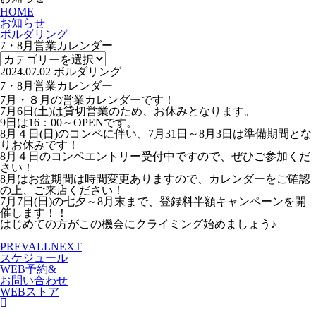
HOME
お知らせ
ボルダリング
7・8月営業カレンダー
2024.07.02
ボルダリング
7・8月営業カレンダー
7月・８月の営業カレンダーです！
7月6日(土)は貸切営業のため、お休みとなります。
9日は16：00～OPENです。
8月４日(日)のコンペに伴い、7月31日～8月3日は準備期間とな
りお休みです！
8月４日のコンペエントリー受付中ですので、ぜひご参加くだ
さい！
8月はお盆期間は時間変更ありますので、カレンダーをご確認
の上、ご来店ください！
7月7日(日)の七夕～8月末まで、登録料半額キャンペーンを開
催します！！
はじめての方がこの機会にクライミング始めましょう♪
PREV
ALL
NEXT
スケジュール
WEB予約&
お問い合わせ
WEBストア