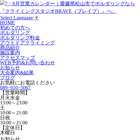
Select Language
▼
HOME
初めての方へ
ボルダリング
ボルダリング料金
アウトドアクライミング
商品紹介
施設案内
アクセスマップ
WEB予約&お問い合わせ
お知らせ
大会案内&結果
ブログ
お気軽にお電話ください
089−910−5067
【営業時間】
月火水金
13:00～23:00
土
10:00～21:00
日祝
10:00～21:00
【定休日】
木曜日
お知らせ